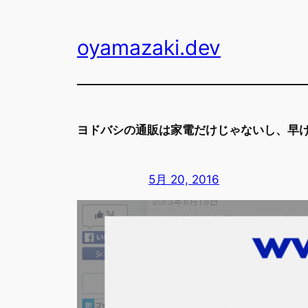
内
容
oyamazaki.dev
を
ス
キ
ッ
プ
ヨドバシの通販は家電だけじゃないし、早
5月 20, 2016