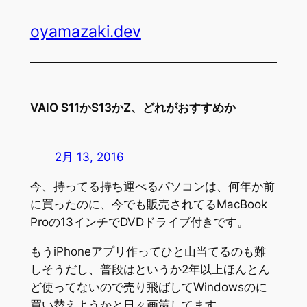
内
oyamazaki.dev
容
を
ス
キ
ッ
VAIO S11かS13かZ、どれがおすすめか
プ
2月 13, 2016
今、持ってる持ち運べるパソコンは、何年か前
に買ったのに、今でも販売されてるMacBook
Proの13インチでDVDドライブ付きです。
もうiPhoneアプリ作ってひと山当てるのも難
しそうだし、普段はというか2年以上ほんとん
ど使ってないので売り飛ばしてWindowsのに
買い替えようかと日々画策してます。