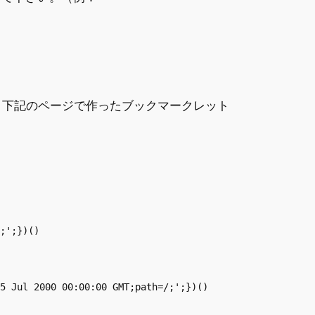
…。下記のページで作ったブックマークレット
;';})()
5 Jul 2000 00:00:00 GMT;path=/;';})()