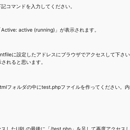
下記コマンドを入力してください。
: active (running)」が表示されます。
rantfileに設定したアドレスにブラウザでアクセスして下さい。例え
が表示されると思います。
したhtmlフォルダの中にtest.phpファイルを作ってくださ
したURLの最後に「/test.php」を足して再度アクセス