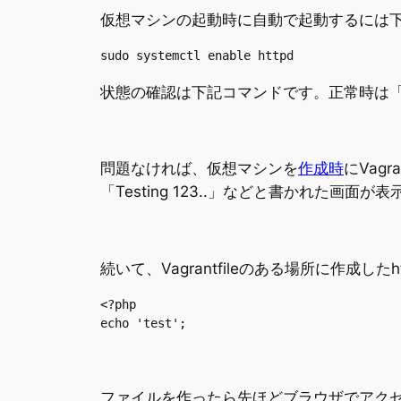
仮想マシンの起動時に自動で起動するには
sudo systemctl enable httpd
状態の確認は下記コマンドです。正常時は「Active
問題なければ、仮想マシンを
作成時
にVag
「Testing 123..」などと書かれた画面
続いて、Vagrantfileのある場所に作成
<?php

echo 'test';
ファイルを作ったら先ほどブラウザでアクセス