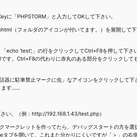
 Keyに「PHPSTORM」と入力してOKして下さい。
tml（フォルダのアイコンが付いてます。）を展開して下さい
cho ‘test’;」の行をクリックしてCtrl+F8を押し
す。Ctrl+F8の代わりに赤丸のある部分をクリックしても付
る「受話器に駐車禁止マークに虫」なアイコンをクリックして
ます……
：http://192.168.1.43/test.php）
クマークレットを作ってたら、デバッグスタートの方を選択
onsoleタブを開いて、これまた分かりにくいですが「＞」