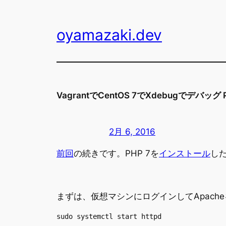
内
容
oyamazaki.dev
を
ス
キ
ッ
プ
VagrantでCentOS 7でXdebugでデバッグ 
2月 6, 2016
前回
の続きです。PHP 7を
インストール
し
まずは、仮想マシンにログインしてApach
sudo systemctl start httpd