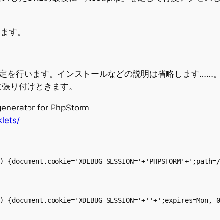
います。
めの設定を行います。インストールなどの説明は省略します…
に張り付けときます。
enerator for PhpStorm
lets/
) {document.cookie='XDEBUG_SESSION='+'PHPSTORM'+';path=/
) {document.cookie='XDEBUG_SESSION='+''+';expires=Mon, 0