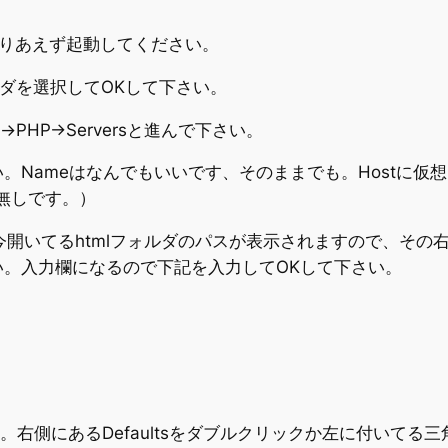
。とりあえず起動してください。
mlフォルダを選択してOKして下さい。
works→PHP→Serversと進んで下さい。
。Nameはなんでもいいです、そのままでも。Hostに仮
/は無しです。）
を入れて、今開いてるhtmlフォルダのパスが表示されますので、
。入力欄になるので下記を入力してOKして下さい。
選択して下さい。右側にあるDefaultsをダブルクリックか左に付