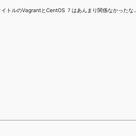
ルのVagrantとCentOS ７はあんまり関係なかったな