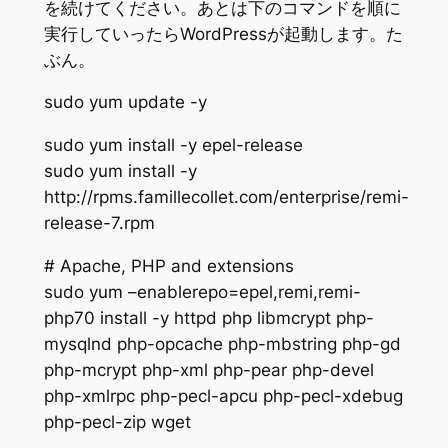
を続けてください。あとは下のコマンドを順に
実行していったらWordPressが起動します。た
ぶん。
sudo yum update -y
sudo yum install -y epel-release
sudo yum install -y
http://rpms.famillecollet.com/enterprise/remi-
release-7.rpm
# Apache, PHP and extensions
sudo yum –enablerepo=epel,remi,remi-
php70 install -y httpd php libmcrypt php-
mysqlnd php-opcache php-mbstring php-gd
php-mcrypt php-xml php-pear php-devel
php-xmlrpc php-pecl-apcu php-pecl-xdebug
php-pecl-zip wget