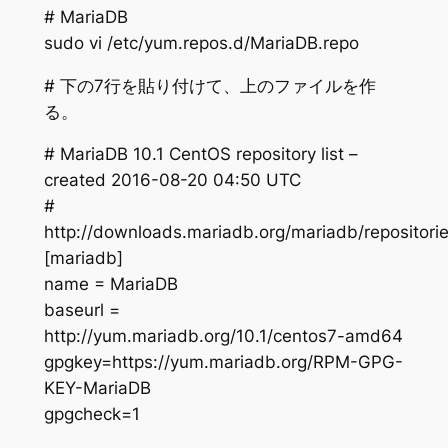
# MariaDB
sudo vi /etc/yum.repos.d/MariaDB.repo
# 下の7行を貼り付けて、上のファイルを作
る。
# MariaDB 10.1 CentOS repository list –
created 2016-08-20 04:50 UTC
#
http://downloads.mariadb.org/mariadb/repositorie
[mariadb]
name = MariaDB
baseurl =
http://yum.mariadb.org/10.1/centos7-amd64
gpgkey=https://yum.mariadb.org/RPM-GPG-
KEY-MariaDB
gpgcheck=1