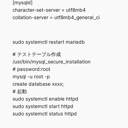
[mysqld]
character-set-server = utf8mb4
collation-server = utf8mb4_general_ci
sudo systemctl restart mariadb
# テストテーブル作成
/usr/bin/mysql_secure_installation
# password:root
mysql -u root -p
create database xxxx;
# 起動
sudo systemctl enable httpd
sudo systemctl start httpd
sudo systemctl status httpd