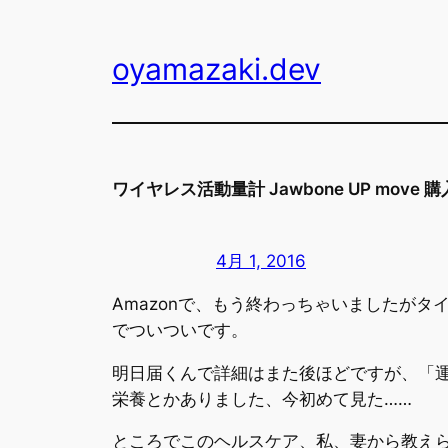
内
容
oyamazaki.dev
を
ス
キ
ッ
プ
ワイヤレス活動量計 Jawbone UP mov
4月 1, 2016
Amazonで、もう終わっちゃいましたがタイ
でついついです。
明日届くんで詳細はまた後ほどですが、「運
栄養とかありました、今初めて見た……
ところでこのヘルスケア、私、妻から教え