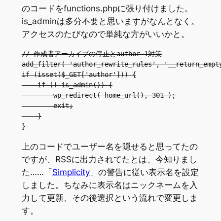
のコードをfunctions.phpに張り付けました。
is_adminは多分不要と思いますがなんとなく。
アクセスのたびなので単純な方がいいかと。
// 作成者アーカイブの停止とauthor=1対策

add_filter( 'author_rewrite_rules', '__return_empty
if (isset($_GET['author'])) {

    if (! is_admin()) {

        wp_redirect( home_url(), 301 );

        exit;

    }

}
上のコードでユーザー名を隠せると思ってたの
ですが、RSSに出力されてたとは、今知りまし
た……「
Simplicity
」の警告に従い表示名を設定
しました。ちなみに表示名はニックネームを入
力して更新、その後選択という流れで変更しま
す。