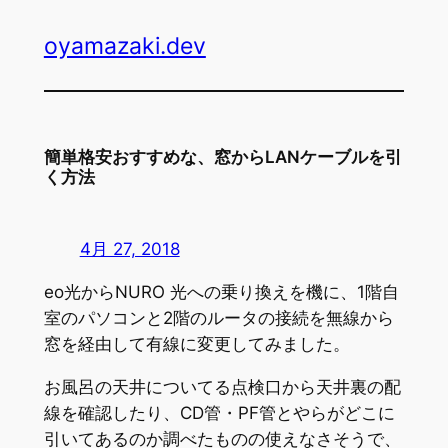
内
oyamazaki.dev
容
を
ス
キ
ッ
簡単格安おすすめな、窓からLANケーブルを引
プ
く方法
4月 27, 2018
eo光からNURO 光への乗り換えを機に、1階自
室のパソコンと2階のルータの接続を無線から
窓を経由して有線に変更してみました。
お風呂の天井についてる点検口から天井裏の配
線を確認したり、CD管・PF管とやらがどこに
引いてあるのか調べたものの使えなさそうで、