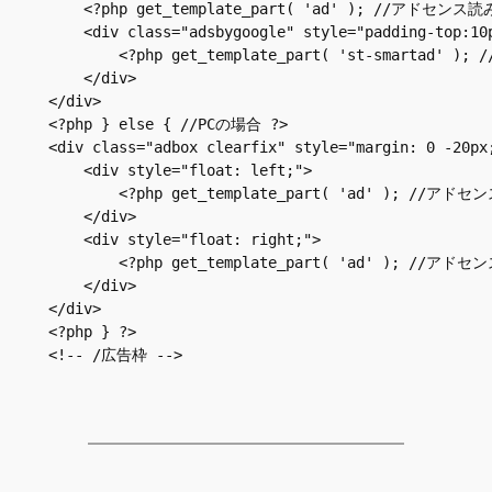
    <?php get_template_part( 'ad' ); //アドセンス読
    <div class="adsbygoogle" style="padding-top:10p
        <?php get_template_part( 'st-smartad'
    </div>

</div>

<?php } else { //PCの場合 ?>

<div class="adbox clearfix" style="margin: 0 -20px;
    <div style="float: left;">

        <?php get_template_part( 'ad' ); //アド
    </div>

    <div style="float: right;">

        <?php get_template_part( 'ad' ); //アド
    </div>

</div>

<?php } ?>
