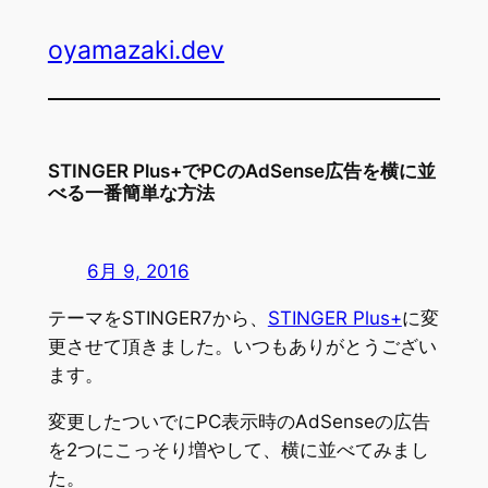
内
oyamazaki.dev
容
を
ス
キ
ッ
STINGER Plus+でPCのAdSense広告を横に並
プ
べる一番簡単な方法
6月 9, 2016
テーマをSTINGER7から、
STINGER Plus+
に変
更させて頂きました。いつもありがとうござい
ます。
変更したついでにPC表示時のAdSenseの広告
を2つにこっそり増やして、横に並べてみまし
た。