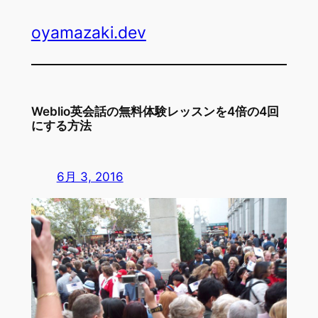
内
oyamazaki.dev
容
を
ス
キ
ッ
Weblio英会話の無料体験レッスンを4倍の4回
プ
にする方法
6月 3, 2016