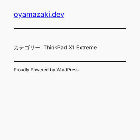
内
oyamazaki.dev
容
を
ス
キ
ッ
カテゴリー:
ThinkPad X1 Extreme
プ
Proudly Powered by WordPress